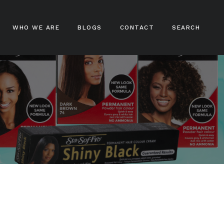
WHO WE ARE
BLOGS
CONTACT
SEARCH
ampoos
nditioners
ir Treatments
ir Stylers
ir Colours
cks And Braids