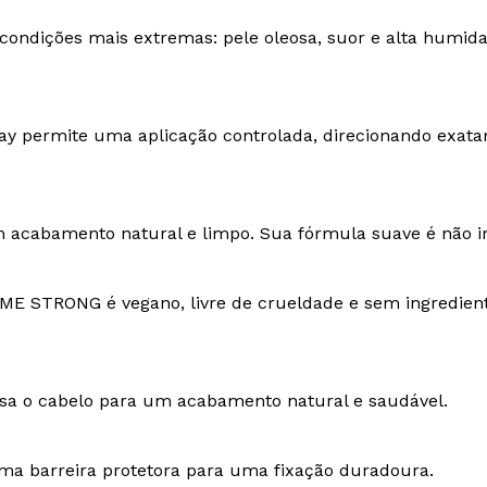
condições mais extremas: pele oleosa, suor e alta humi
ray permite uma aplicação controlada, direcionando exat
 acabamento natural e limpo. Sua fórmula suave é não irr
AME STRONG é vegano, livre de crueldade e sem ingredien
lisa o cabelo para um acabamento natural e saudável.
 uma barreira protetora para uma fixação duradoura.