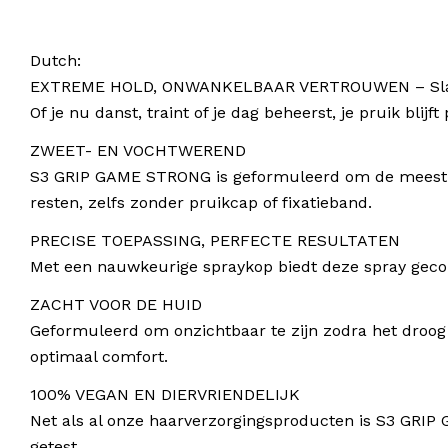
Dutch:
EXTREME HOLD, ONWANKELBAAR VERTROUWEN – Slay. Blijf
Of je nu danst, traint of je dag beheerst, je pruik blij
ZWEET- EN VOCHTWEREND
S3 GRIP GAME STRONG is geformuleerd om de meest ex
resten, zelfs zonder pruikcap of fixatieband.
PRECISE TOEPASSING, PERFECTE RESULTATEN
Met een nauwkeurige spraykop biedt deze spray gecont
ZACHT VOOR DE HUID
Geformuleerd om onzichtbaar te zijn zodra het droog is
optimaal comfort.
100% VEGAN EN DIERVRIENDELIJK
Net als al onze haarverzorgingsproducten is S3 GRIP G
getest.