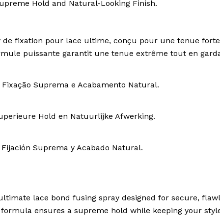
Skin Patrol
preme Hold and Natural-Looking Finish.
 de fixation pour lace ultime, conçu pour une tenue fort
ule puissante garantit une tenue extrême tout en gardant
 Fixação Suprema e Acabamento Natural.
erieure Hold en Natuurlijke Afwerking.
Fijación Suprema y Acabado Natural.
imate lace bond fusing spray designed for secure, flawles
 formula ensures a supreme hold while keeping your styl