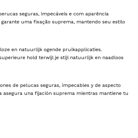
e perucas seguras, impecáveis e com aparência
a garante uma fixação suprema, mantendo seu estilo
oze en natuurlijk ogende pruikapplicaties.
rieure hold terwijl je stijl natuurlijk en naadloos
ciones de pelucas seguras, impecables y de aspecto
la asegura una fijación suprema mientras mantiene tu