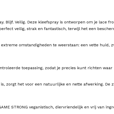
. Veilig. Deze kleefspray is ontworpen om je lace front
ft perfect veilig, strak en fantastisch, terwijl het een besch
treme omstandigheden te weerstaan: een vette huid, zwe
roleerde toepassing, zodat je precies kunt richten waar n
, zorgt het voor een natuurlijke en nette afwerking. De zac
AME STRONG veganistisch, diervriendelijk en vrij van ingr